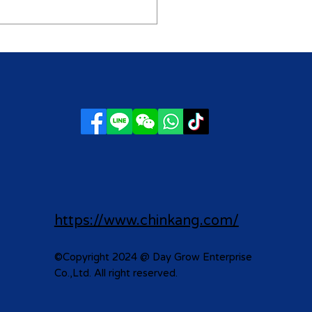
ure Exhibition] 2024
21-11/23 TAIWAN EXPO
4 THAILAND
https://www.chinkang.com/
©Copyright 2024 @ Day Grow Enterprise
Co.,Ltd. All right reserved.