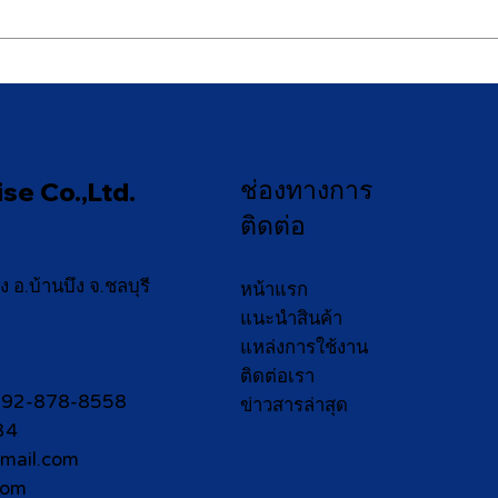
[Exhibition Retrospect]
[Fut
2025 6/11-6/14 ProPak
11/
Asia 2025
202
ช่องทางการ
se Co.,Ltd.
ติดต่อ
์
.บ้านบึง จ.ชลบุรี
หน้าแรก
แนะนำสินค้า
แหล่งการใช้งาน
ติดต่อเรา
 092-878-8558
ข่าวสารล่าสุด
34
ail.com
com