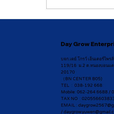
[Future Exhibition] 2026
6/10-6/13 ProPak Asia
2026
Day Grow Enterpri
บจก.เดย์ โกรว์ เอ็นเตอร์ไพรส
119/16 ม.2 ต.หนองบอนแดง อ
20170
（BN CENTER B05)
TEL : 038-192 668
Mobile: 062-264 6688 /
TAX NO : 02055660383
EMAIL :
daygrow2567@gm
/
daygrow.yuwen@gmail.