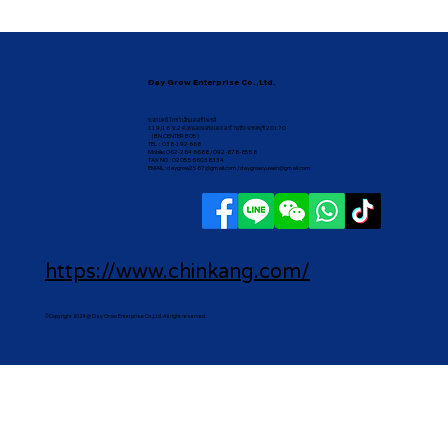
Day Grow Enterprise Co.,Ltd.
บจก.เดย์ โกรว์ เอ็นเตอร์ไพรส์
119/16 ม.2 ต.หนองบอนแดง อ.บ้านบึง จ.ชลบุรี 20170
（BN CENTER B05)
TEL : 038-192 668
Mobile: 062-264 6688 / 092-878-8558
TAX NO : 0205566038334
EMAIL :
daygrow2567@gmail.com
/
daygrow.yuwen@gmail.com
https://www.chinkang.com/
©Copyright 2024 @ Day Grow Enterprise Co.,Ltd. All right reserved.