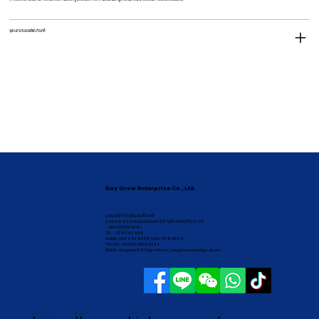
จุดเด่นของผลิตภัณฑ์
Day Grow Enterprise Co.,Ltd.
บจก.เดย์ โกรว์ เอ็นเตอร์ไพรส์
119/16 ม.2 ต.หนองบอนแดง อ.บ้านบึง จ.ชลบุรี 20170
（BN CENTER B05)
TEL : 038-192 668
Mobile: 062-264 6688 / 092-878-8558
TAX NO : 0205566038334
EMAIL :
daygrow2567@gmail.com
/
daygrow.yuwen@gmail.com