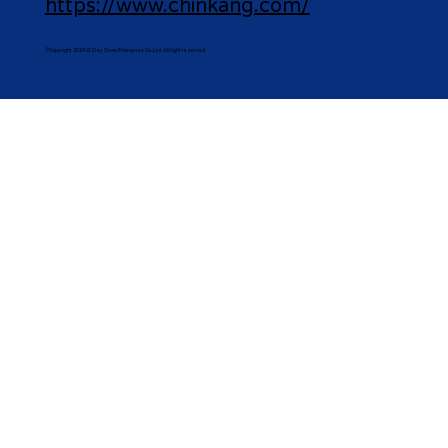
https://www.chinkang.com/
©Copyright 2024 @ Day Grow Enterprise Co.,Ltd. All right reserved.